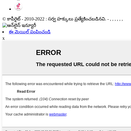
© కాపీరైట్ - 2010-2022 : సర్వ హక్కులు ప్రత్యేకించబడినవి.
- , , , , , ,
ఈ మెయిల్ పంపించండి
x