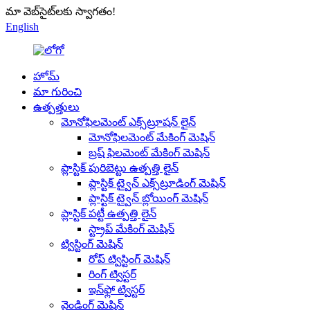
మా వెబ్‌సైట్‌లకు స్వాగతం!
English
హోమ్
మా గురించి
ఉత్పత్తులు
మోనోఫిలమెంట్ ఎక్స్‌ట్రూషన్ లైన్
మోనోఫిలమెంట్ మేకింగ్ మెషిన్
బ్రష్ ఫిలమెంట్ మేకింగ్ మెషిన్
ప్లాస్టిక్ పురిబెట్టు ఉత్పత్తి లైన్
ప్లాస్టిక్ ట్వైన్ ఎక్స్‌ట్రూడింగ్ మెషిన్
ప్లాస్టిక్ ట్వైన్ బ్లోయింగ్ మెషిన్
ప్లాస్టిక్ పట్టీ ఉత్పత్తి లైన్
స్ట్రాప్ మేకింగ్ మెషిన్
ట్విస్టింగ్ మెషిన్
రోప్ ట్విస్టింగ్ మెషిన్
రింగ్ ట్విస్టర్
ఇన్‌ఫ్లో ట్విస్టర్
వైండింగ్ మెషిన్