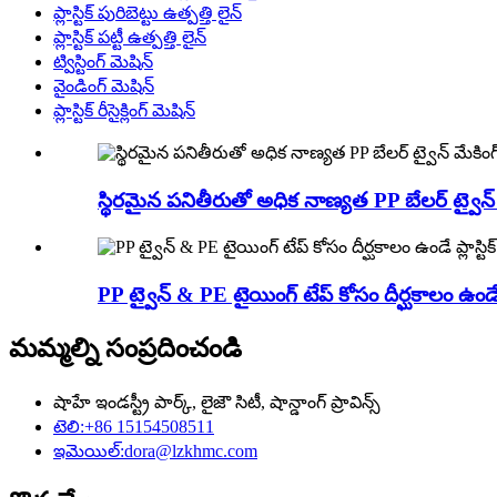
ప్లాస్టిక్ పురిబెట్టు ఉత్పత్తి లైన్
ప్లాస్టిక్ పట్టీ ఉత్పత్తి లైన్
ట్విస్టింగ్ మెషిన్
వైండింగ్ మెషిన్
ప్లాస్టిక్ రీసైక్లింగ్ మెషిన్
స్థిరమైన పనితీరుతో అధిక నాణ్యత PP బేలర్ ట్వైన్ 
PP ట్వైన్ & PE టైయింగ్ టేప్ కోసం దీర్ఘకాలం ఉండే ప్ల
మమ్మల్ని సంప్రదించండి
షాహే ఇండస్ట్రీ పార్క్, లైజౌ సిటీ, షాన్డాంగ్ ప్రావిన్స్
టెలి:
+86 15154508511
ఇమెయిల్:
dora@lzkhmc.com