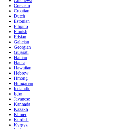
Chichewa
Corsican
Croatian
Dutch
Estonian
Filipino
Finnish
Frisian
Galician
Georgian
Gujarati
Haitian
Hausa
Hawaiian
Hebrew
Hmong
Hungarian
Icelandic
Igbo
Javanese
Kannada
Kazakh
Khmer
Kurdish
Kyrgyz