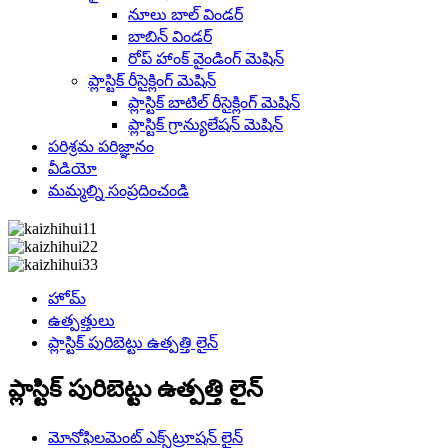
నూలు బాల్ విండర్
బాబిన్ విండర్
రోప్ హాంక్ వైండింగ్ మెషిన్
ప్లాస్టిక్ రీసైక్లింగ్ మెషిన్
ప్లాస్టిక్ బాటిల్ రీసైక్లింగ్ మెషిన్
ప్లాస్టిక్ గ్రాన్యులేషన్ మెషిన్
పరిశ్రమ పరిజ్ఞానం
వీడియో
మమ్మల్ని సంప్రదించండి
హోమ్
ఉత్పత్తులు
ప్లాస్టిక్ పురిబెట్టు ఉత్పత్తి లైన్
ప్లాస్టిక్ పురిబెట్టు ఉత్పత్తి లైన్
మోనోఫిలమెంట్ ఎక్స్‌ట్రూషన్ లైన్