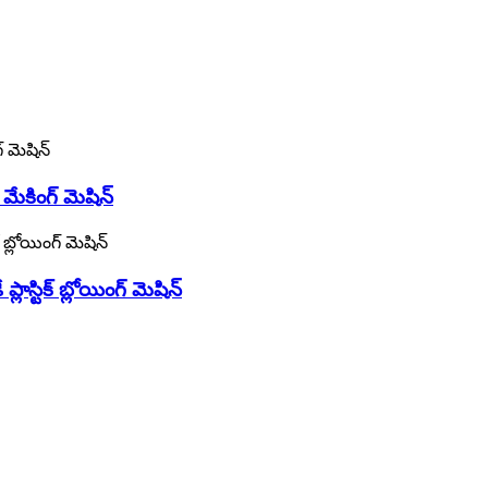
మేకింగ్ మెషిన్
ాస్టిక్ బ్లోయింగ్ మెషిన్