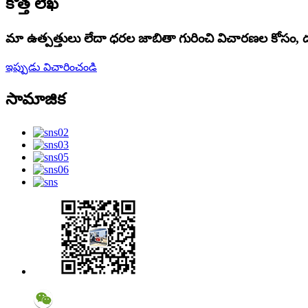
కొత్త లేఖ
మా ఉత్పత్తులు లేదా ధరల జాబితా గురించి విచారణల కోసం
ఇప్పుడు విచారించండి
సామాజిక