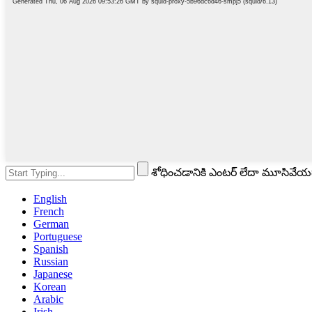
శోధించడానికి ఎంటర్ లేదా మూసివేయడ
English
French
German
Portuguese
Spanish
Russian
Japanese
Korean
Arabic
Irish