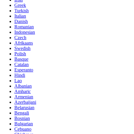
Greek
Turkish
Italian
Danish
Romanian
Indonesian
Czech
Afrikaans
Swedish
Polish
Basque
Catalan
Esperanto
Hindi
Lao
Albanian
Amharic
Armenian
Azerbaijani
Belarusian
Bengali
Bosnian
Bulgarian
Cebuano