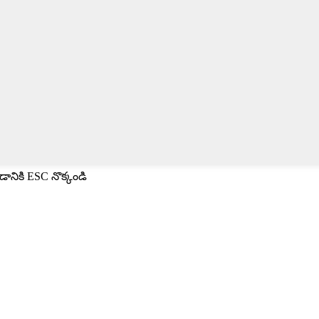
ానికి ESC నొక్కండి