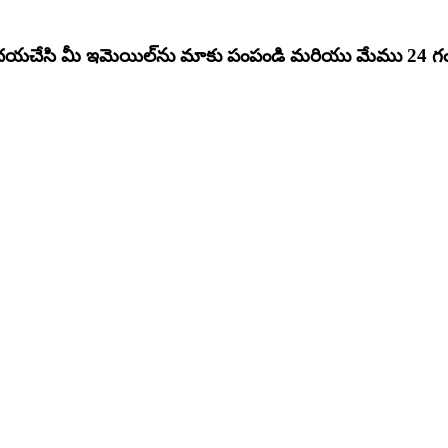
, దయచేసి మీ ఇమెయిల్‌ను మాకు పంపండి మరియు మేము 24 గంట